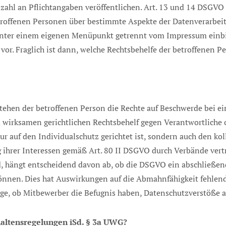
lzahl an Pflichtangaben veröffentlichen. Art. 13 und 14 DSGVO
betroffenen Personen über bestimmte Aspekte der Datenverarbei
nter einem eigenen Menüpunkt getrennt vom Impressum einbin
ß vor. Fraglich ist dann, welche Rechtsbehelfe der betroffenen 
tehen der betroffenen Person die Rechte auf Beschwerde bei e
 wirksamen gerichtlichen Rechtsbehelf gegen Verantwortliche o
r auf den Individualschutz gerichtet ist, sondern auch den ko
g ihrer Interessen gemäß Art. 80 II DSGVO durch Verbände ver
d, hängt entscheidend davon ab, ob die DSGVO ein abschließe
en. Dies hat Auswirkungen auf die Abmahnfähigkeit fehlende
ge, ob Mitbewerber die Befugnis haben, Datenschutzverstöße au
ltensregelungen iSd. § 3a UWG?