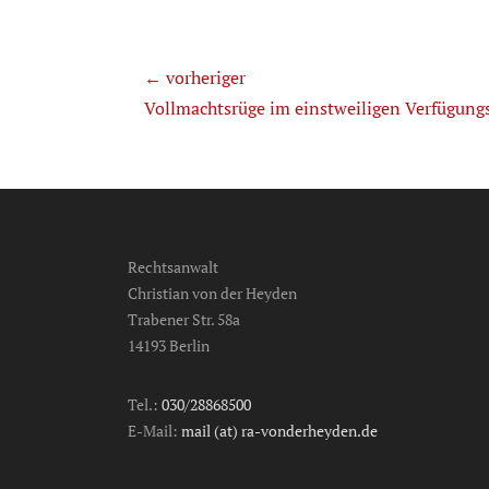
Beitragsnavigation
← vorheriger
Previous
Vollmachtsrüge im einstweiligen Verfügung
post:
Rechtsanwalt
Christian von der Heyden
Trabener Str. 58a
14193 Berlin
Tel.:
030/28868500
E-Mail:
mail (at) ra-vonderheyden.de