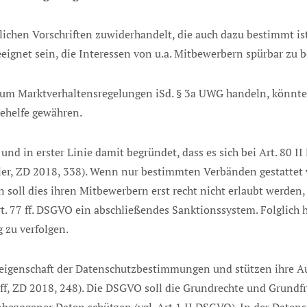
ichen Vorschriften zuwiderhandelt, die auch dazu bestimmt ist
eignet sein, die Interessen von u.a. Mitbewerbern spürbar zu b
VO um Marktverhaltensregelungen iSd. § 3a UWG handeln, könn
behelfe gewähren.
t und in erster Linie damit begründet, dass es sich bei Art. 8
ler, ZD 2018, 338). Wenn nur bestimmten Verbänden gestattet
nn soll dies ihren Mitbewerbern erst recht nicht erlaubt werde
rt. 77 ff. DSGVO ein abschließendes Sanktionssystem. Folglich
zu verfolgen.
eigenschaft der Datenschutzbestimmungen und stützen ihre A
lff, ZD 2018, 248). Die DSGVO soll die Grundrechte und Grundf