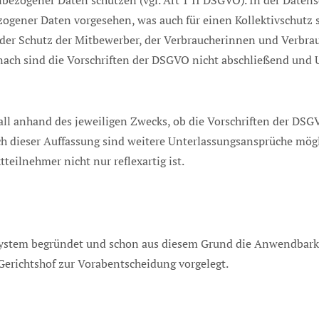
bezogener Daten schützen (vgl. Art 1 II DSGVO). In der Datens
ogener Daten vorgesehen, was auch für einen Kollektivschutz s
er Schutz der Mitbewerber, der Verbraucherinnen und Verbrau
anach sind die Vorschriften der DSGVO nicht abschließend un
fall anhand des jeweiligen Zwecks, ob die Vorschriften der DS
h dieser Auffassung sind weitere Unterlassungsansprüche mögli
eilnehmer nicht nur reflexartig ist.
tem begründet und schon aus diesem Grund die Anwendbarkeit d
erichtshof zur Vorabentscheidung vorgelegt.