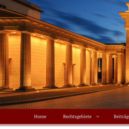
Primary
Home
Rechtsgebiete
Beiträg
menu