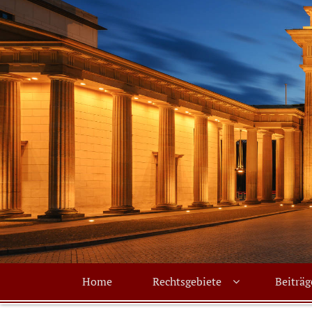
Primary
Home
Rechtsgebiete
Beiträg
menu