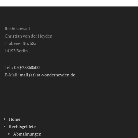
a
l
l
g
Rechtsanwalt
e
m
Christian von der Heyden
e
Trabener Str. 58a
i
14193 Berlin
n
Tags
Tel.:
030/28868500
I
D
E-Mail:
mail (at) ra-vonderheyden.de
O
,
M
i
t
g
Home
l
i
Rechtsgebiete
e
Abmahnungen