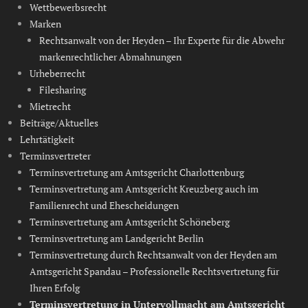
d
Wettbewerbsrecht
e
Marken
r
Rechtsanwalt von der Heyden – Ihr Experte für die Abwehr
,
markenrechtlicher Abmahnungen
R
Urheberrecht
e
c
Filesharing
h
Mietrecht
t
Beiträge/Aktuelles
s
Lehrtätigkeit
m
Terminsvertreter
i
Terminsvertretung am Amtsgericht Charlottenburg
s
Terminsvertretung am Amtsgericht Kreuzberg auch im
s
b
Familienrecht und Ehescheidungen
r
Terminsvertretung am Amtsgericht Schöneberg
a
Terminsvertretung am Landgericht Berlin
u
Terminsvertretung durch Rechtsanwalt von der Heyden am
c
Amtsgericht Spandau – Professionelle Rechtsvertretung für
h
Ihren Erfolg
,
Terminsvertretung in Untervollmacht am Amtsgericht
V