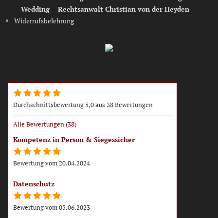
e
Wedding – Rechtsanwalt Christian von der Heyden
r
Widerrufsbelehrung
b
a
n
d
Durchschnittsbewertung 5,0 aus 38 Bewertungen
Alle Bewertungen (38)
Kompetenz in Person & Siegessicher
Bewertung vom 20.04.2024
Datenschutz
Bewertung vom 05.06.2023